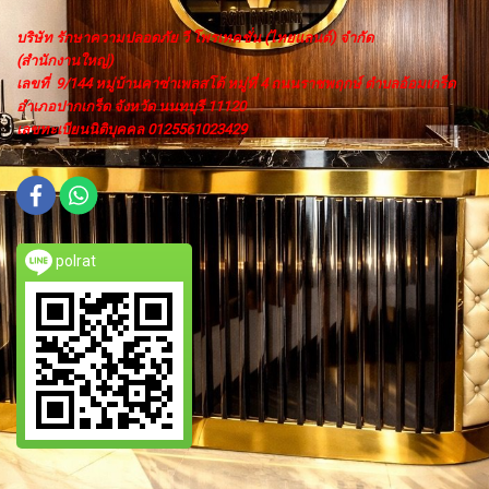
บริษัท รักษาความปลอดภัย วี โพรเทคชั่น (ไทยแลนด์) จำกัด
(สำนักงานใหญ่)
เลขที่ 9/144 หมู่บ้านคาซ่าเพลสโต้ หมู่ที่ 4 ถนนราชพฤกษ์ ตำบลอ้อมเกร็ด
อำเภอปากเกร็ด จังหวัด นนทบุรี 11120
เลขทะเบียนนิติบุคคล 0125561023429
polrat