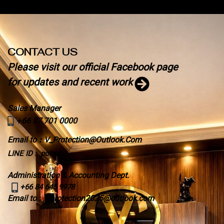
CONTACT US
Please visit our official Facebook page
for updates and recent work
Sales Manager
+
66 87 701 0000
Email to
:
V_Protection@Outlook.Com
LINE ID : polrat
Administration & Accounting Dept.
+66 84 645 9978
Email to
Vprotection2025@outlook.com
: