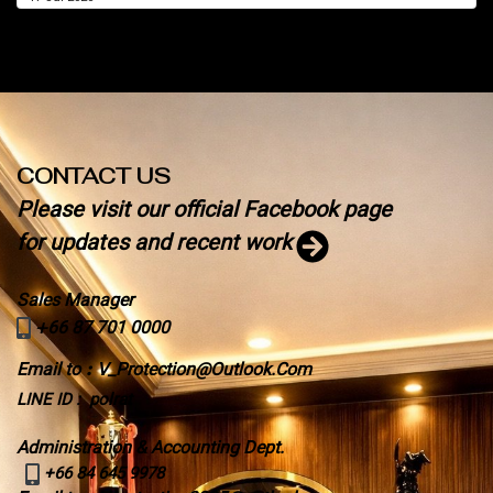
CONTACT US
Please visit our official Facebook page
for updates and recent work
Sales Manager
+
66 87 701 0000
Email to
:
V_Protection@Outlook.Com
LINE ID : polrat
Administration & Accounting Dept.
+66 84 645 9978