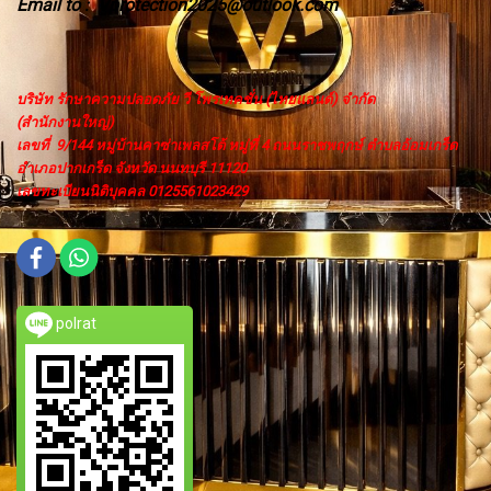
Email to
Vprotection2025@outlook.com
:
บริษัท รักษาความปลอดภัย วี โพรเทคชั่น (ไทยแลนด์) จำกัด
(สำนักงานใหญ่)
เลขที่ 9/144 หมู่บ้านคาซ่าเพลสโต้ หมู่ที่ 4 ถนนราชพฤกษ์ ตำบลอ้อมเกร็ด
อำเภอปากเกร็ด จังหวัด นนทบุรี 11120
เลขทะเบียนนิติบุคคล 0125561023429
polrat