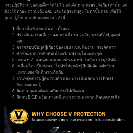
การปฎิบัติงานของบอดี้การ์ดไม่ใช่แค่ เดินตามคอยระวังภัย เท่านั้น แต่
ต้องใช้ทักษะ ความเฉียบคม และวินัยระดับสูง ในทุกขั้นตอน เพื่อให้
ลูกค้ารู้สึกปลอดภัยตลอดเวลา ดังนี้
ศึกษาพื้นที่ และเส้นทางทั้งหมด
ประเมินความเสี่ยงของสถานที่ เช่น จุดอับ, ทางหนีไฟ, จุดเข้า-
ออก
ตรวจสอบข้อมูลผู้เกี่ยวข้อง เช่น แขก, ทีมงาน, ฝ่ายจัดการ
ซักซ้อมบทบาทกับทีมเพื่อเตรียมพร้อมในแต่ละจุด
กระจายตำแหน่งตามแผน เช่น คนหน้า/หลัง/ประตู/ลิฟต์
เคลื่อนไหวเป็นจังหวะ ไม่ทำให้ลูกค้ารู้สึกอึดอัด แต่พร้อม
แทรกแซง ทันที หากเกิดภัย
อ่านพฤติกรรมผู้คนรอบตัว และ ประเมินเจตนา (Threat
Assessment)
ติดตามบุคคลต้องสงสัยอย่างไม่เปิดเผย
มีแผน B,C,D พร้อมทางหนีและจุดรวมพลหากเกิดเหตุฉุกเฉิน