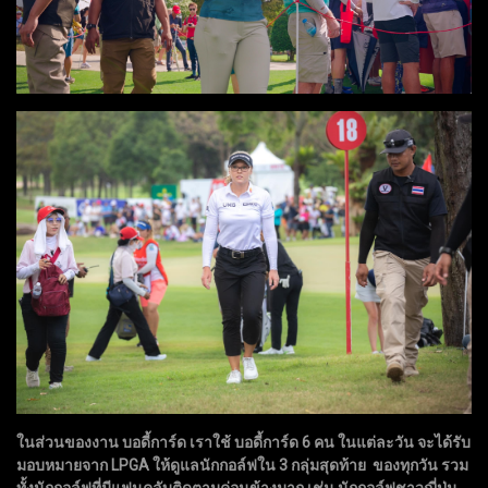
ในส่วนของงาน บอดี้การ์ด เราใช้ บอดี้การ์ด 6 คน ในแต่ละวัน จะได้รับ
มอบหมายจาก LPGA ให้ดูแลนักกอล์ฟใน 3 กลุ่มสุดท้าย ของทุกวัน รวม