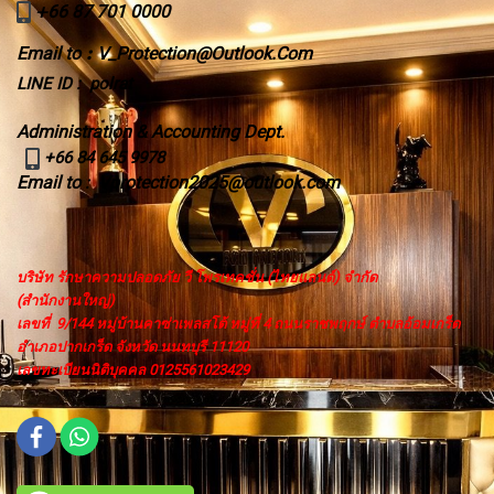
+
66 87 701 0000
Email to
:
V_Protection@Outlook.Com
LINE ID : polrat
Administration & Accounting Dept.
+66 84 645 9978
Email to
Vprotection2025@outlook.com
:
บริษัท รักษาความปลอดภัย วี โพรเทคชั่น (ไทยแลนด์) จำกัด
(สำนักงานใหญ่)
เลขที่ 9/144 หมู่บ้านคาซ่าเพลสโต้ หมู่ที่ 4 ถนนราชพฤกษ์ ตำบลอ้อมเกร็ด
อำเภอปากเกร็ด จังหวัด นนทบุรี 11120
เลขทะเบียนนิติบุคคล 0125561023429