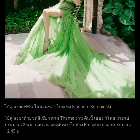
ไป๋ลู่ ถ่ายแฟชั่น ในสวนของโรงแรม Sindhorn Kempinski
ไป๋ลู่ ลงมาด้วยชุดสีเขียว ตาม Theme งาน คืนนี้ เธอ มาโพส ถ่ายรูป
ประมาณ 2 ชม. ก่อนจะออกเดินทางไปห้าง Emsphere ตอนประมาณ
12.45 น.