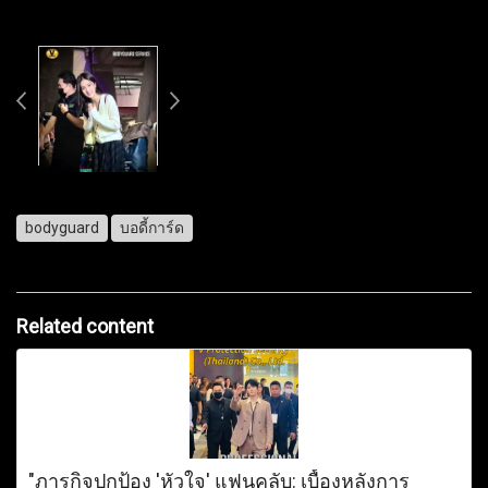
bodyguard
บอดี้การ์ด
Related content
"ภารกิจปกป้อง 'หัวใจ' แฟนคลับ: เบื้องหลังการ