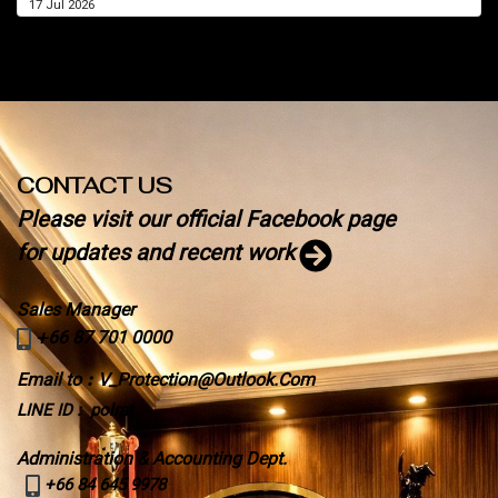
17 Jul 2026
CONTACT US
Please visit our official Facebook page
for updates and recent work
Sales Manager
+
66 87 701 0000
Email to
:
V_Protection@Outlook.Com
LINE ID : polrat
Administration & Accounting Dept.
+66 84 645 9978