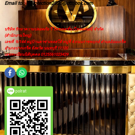
Email to
Vprotection2025@outlook.com
:
บริษัท รักษาความปลอดภัย วี โพรเทคชั่น (ไทยแลนด์) จำกัด
(สำนักงานใหญ่)
เลขที่ 9/144 หมู่บ้านคาซ่าเพลสโต้ หมู่ที่ 4 ถนนราชพฤกษ์ ตำบลอ้อมเกร็ด
อำเภอปากเกร็ด จังหวัด นนทบุรี 11120
เลขทะเบียนนิติบุคคล 0125561023429
polrat