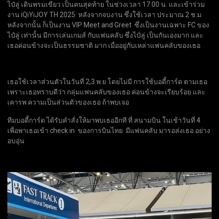
ไป๋ลู่ เดินพรมเขียว เป็นคนสุดท้าย ในช่วงเวลา 17.00 น. และเข้าร่วม
งาน iQiYiJOY TH 2025 หลังจากจบงาน ซึ่งใช้เวลา ประมาณ 2 ช.ม
หลังจากนั้น ก็เป็นงาน VIP Meet and Greet ซึ่งเป็นงานเฉพาะ FC ของ
ไป๋ลู่ เท่านั้น มีการเล่นเกมส์ กับแฟนคลับ ซึ่งไป๋ลู่ เป็นกันเองมาก และ
เธอค่อนข้างจะเป็นธรรมชาติ มาก เมื่ออยู่กับเหล่าแฟนคลับของเธอ
เธอใช้เวลาส่วนตัวในวันที่ 2,3 พ.ย โดยไม่มี การใช้บอดี้การ์ด ตามเธอ
เพราะเธอทราบดีว่า กลุ่มแฟนคลับของเธอ ค่อนข้างจะเรียบร้อย และ
เคารพ ความเป็นส่วนตัวของเธอ ถ้าพบเจอ
ทีมบอดี้การ์ด ได้รับคำสั่งให้มาพบเธออีกที ที่ สนามบิน ในเช้าวันที่ 4
เพื่อพาเธอเข้า check in ของการบินไทย มีแฟนคลับ มารอส่งเธอ อย่าง
อบอุ่น