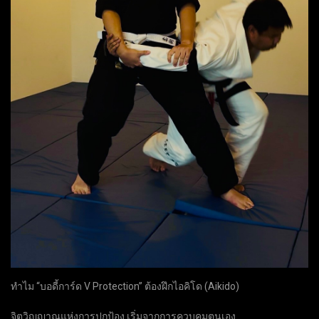
ทำไม “บอดี้การ์ด V Protection” ต้องฝึกไอคิโด (Aikido)
จิตวิญญาณแห่งการปกป้อง เริ่มจากการควบคุมตนเอง