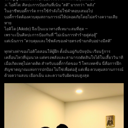
⚔️ ไอคิโด: ศิลปะการป้องกันที่เน้น “สติ” มากกว่า “พลัง”
ในอาชีพบอดี้การ์ด การใช้กำลังไม่ใช่คำตอบเสมอไป
บอดี้การ์ดต้องควบคุมสถานการณ์ให้ปลอดภัยโดยไม่สร้างความเสีย
หาย
ไอคิโด (Aikido) จึงเป็นแนวทางที่เหมาะสมที่สุด —
เพราะเป็นศิลปะการป้องกันที่ “ไม่เน้นการทำร้ายคู่ต่อสู้”
แต่เน้นการ “ควบคุมและใช้พลังของฝ่ายตรงข้ามกลับอย่างมีสติ”
ทุกท่วงท่าของไอคิโดสอนให้ผู้ฝึก ตั้งมั่นอยู่กับปัจจุบัน เรียนรู้การ
เคลื่อนไหวที่นุ่มนวล แต่ทรงพลังและสามารถตัดสินใจได้ในเสี้ยววินาที
เมื่อเกิดเหตุไม่คาดคิด สำหรับบอดี้การ์ดของ วี โพรเทคชั่น นี่คือการฝึก
สัญชาตญาณแห่งการปกป้อง ไม่ใช่เพื่อต่อสู้ แต่เพื่อ ควบคุมสถานการณ์
ด้วยความสงบ เยือกเย็น และความรับผิดชอบสูงสุด