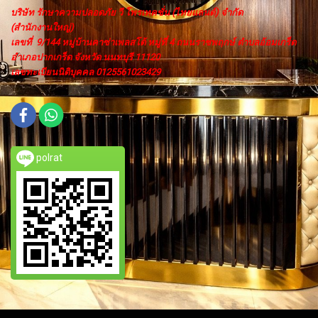
บริษัท รักษาความปลอดภัย วี โพรเทคชั่น (ไทยแลนด์) จำกัด
(สำนักงานใหญ่)
เลขที่ 9/144 หมู่บ้านคาซ่าเพลสโต้ หมู่ที่ 4 ถนนราชพฤกษ์ ตำบลอ้อมเกร็ด
อำเภอปากเกร็ด จังหวัด นนทบุรี 11120
เลขทะเบียนนิติบุคคล 0125561023429
polrat