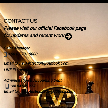
CONTACT US
Please visit our official Facebook page
for updates and recent work
Sales Manager
+
66 87 701 0000
Email to
:
V_Protection@Outlook.Com
LINE ID : polrat
Administration & Accounting Dept.
+66 84 645 9978
Email to
Vprotection2025@outlook.com
: