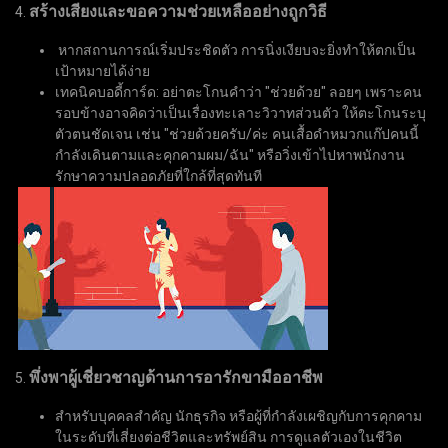
สร้างเสียงและขอความช่วยเหลืออย่างถูกวิธี
4.
หากสถานการณ์เริ่มประชิดตัว การนิ่งเงียบจะยิ่งทำให้ตกเป็น
เป้าหมายได้ง่าย
เทคนิคบอดี้การ์ด: อย่าตะโกนคำว่า "ช่วยด้วย" ลอยๆ เพราะคน
รอบข้างอาจคิดว่าเป็นเรื่องทะเลาะวิวาทส่วนตัว ให้ตะโกนระบุ
ตัวตนชัดเจน เช่น "ช่วยด้วยครับ/ค่ะ คนเสื้อดำหมวกแก๊ปคนนี้
กำลังเดินตามและคุกคามผม/ฉัน" หรือวิ่งเข้าไปหาพนักงาน
รักษาความปลอดภัยที่ใกล้ที่สุดทันที
พึ่งพาผู้เชี่ยวชาญด้านการอารักขามืออาชีพ
5.
สำหรับบุคคลสำคัญ นักธุรกิจ หรือผู้ที่กำลังเผชิญกับการคุกคาม
ในระดับที่เสี่ยงต่อชีวิตและทรัพย์สิน การดูแลตัวเองในชีวิต