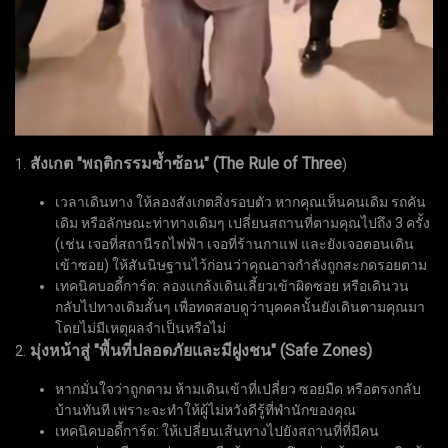
สังเกต "พฤติกรรมซ้ำซ้อน" (The Rule of Three
1.
)
เวลาเดินทาง ให้ลองสังเกตสิ่งรอบตัว หากคุณเห็นคนเดิม รถคัน
เดิม หรือลักษณะท่าทางเดิมๆ เปลี่ยนสถานที่ตามคุณไปถึง 3 ครั้ง
(เช่น เจอที่สถานีรถไฟฟ้า เจอที่ร้านกาแฟ และยังเจอตอนเดิน
เข้าซอย) ให้สันนิษฐานไว้ก่อนว่าคุณอาจกำลังถูกสะกดรอยตาม
เทคนิคบอดี้การ์ด: ลองแกล้งเดินเลี้ยวเข้าผิดซอย หรือเดินวน
กลับไปทางเดิมสั้นๆ เพื่อทดสอบดูว่าบุคคลนั้นยังเดินตามคุณมา
โดยไม่มีเหตุผลจำเป็นหรือไม่
มุ่งหน้าสู่ "พื้นที่ปลอดภัยและมีฝูงชน" (Safe Zones)
2.
หากมั่นใจว่าถูกตาม ห้ามเดินเข้าที่เปลี่ยว ซอยมืด หรือตรงกลับ
บ้านทันที เพราะจะทำให้ผู้ไม่หวังดีรู้ที่พำนักของคุณ
เทคนิคบอดี้การ์ด: ให้เปลี่ยนเส้นทางไปยังสถานที่ที่มีคน