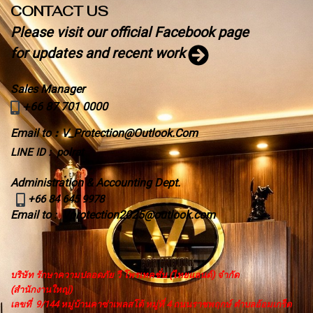
CONTACT US
Please visit our official Facebook page
for updates and recent work
Sales Manager
+
66 87 701 0000
Email to
:
V_Protection@Outlook.Com
LINE ID : polrat
Administration & Accounting Dept.
+66 84 645 9978
Email to
Vprotection2025@outlook.com
:
บริษัท รักษาความปลอดภัย วี โพรเทคชั่น (ไทยแลนด์) จำกัด
(สำนักงานใหญ่)
เลขที่ 9/144 หมู่บ้านคาซ่าเพลสโต้ หมู่ที่ 4 ถนนราชพฤกษ์ ตำบลอ้อมเกร็ด