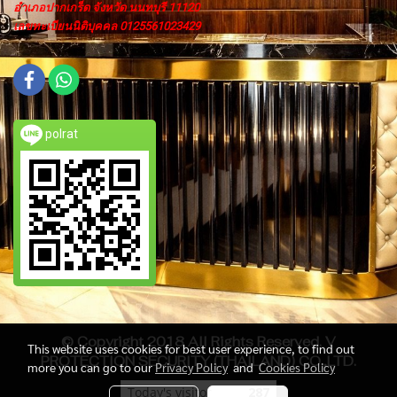
อำเภอปากเกร็ด จังหวัด นนทบุรี 11120
เลขทะเบียนนิติบุคคล 0125561023429
polrat
© Copyright 2018 All Rights Reserved. V
This website uses cookies for best user experience, to find out
PROTECTION SECURITY (THAILAND) CO.,LTD.
more you can go to our
Privacy Policy
and
Cookies Policy
Today's visitor
287